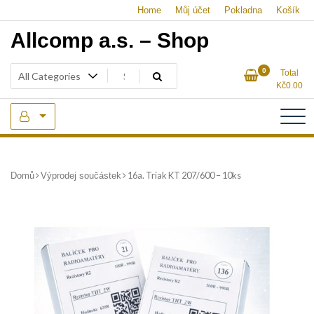
Skip
Home
Můj účet
Pokladna
Košík
to
Allcomp a.s. – Shop
content
0
Total
Kč
0.00
16a. Triak KT 207/600 – 10ks
Domů
Výprodej součástek