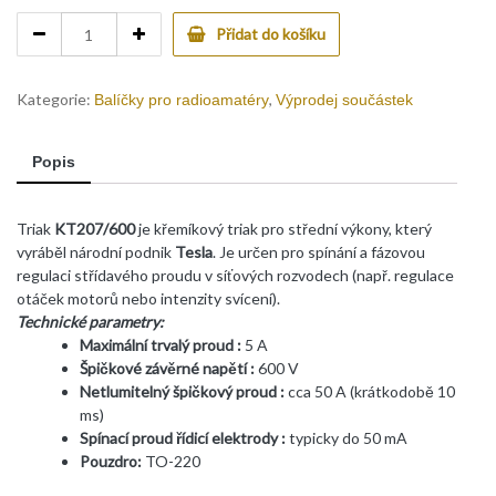
16a.
Přidat do košíku
Triak
KT
207/600
Kategorie:
,
Balíčky pro radioamatéry
Výprodej součástek
-
10ks
Popis
quantity
Triak
KT207/600
je křemíkový triak pro střední výkony, který
vyráběl národní podnik
Tesla
. Je určen pro spínání a fázovou
regulaci střídavého proudu v síťových rozvodech (např. regulace
otáček motorů nebo intenzity svícení).
Technické parametry:
Maximální trvalý proud
:
5 A
Špičkové závěrné napětí
:
600 V
Netlumitelný špičkový proud
:
cca 50 A (krátkodobě 10
ms)
Spínací proud řídicí elektrody
:
typicky do 50 mA
Pouzdro:
TO-220