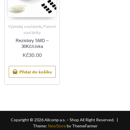
,
Výprodej součástek
Pasivní
součástky
Rezistory SMD –
30Kč/cívka
Kč
30.00
Přidat do košíku
Copyright © 2026 Allcomp a.s. – Shop All Right Reserved.
|
Theme:
by ThemeFarmer
NewStore