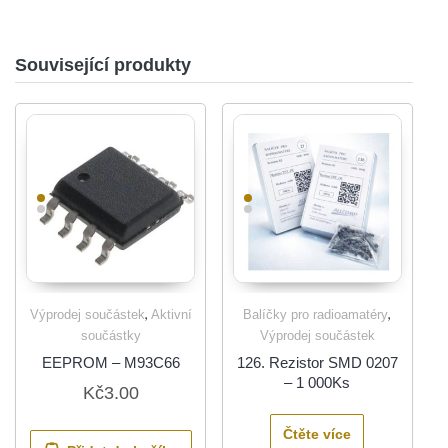
Související produkty
,
,
Výprodej součástek
Aktivní
Balíčky pro radioamatéry
součástky
Výprodej součástek
EEPROM – M93C66
126. Rezistor SMD 0207
– 1 000Ks
Kč
3.00
Čtěte více