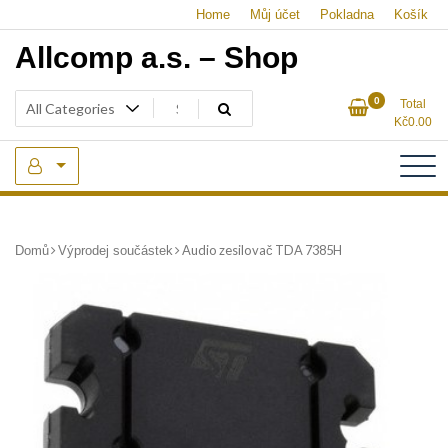
Skip
Home
Můj účet
Pokladna
Košík
to
Allcomp a.s. – Shop
content
0
Total
Kč
0.00
Audio zesilovač TDA 7385H
Domů
Výprodej součástek