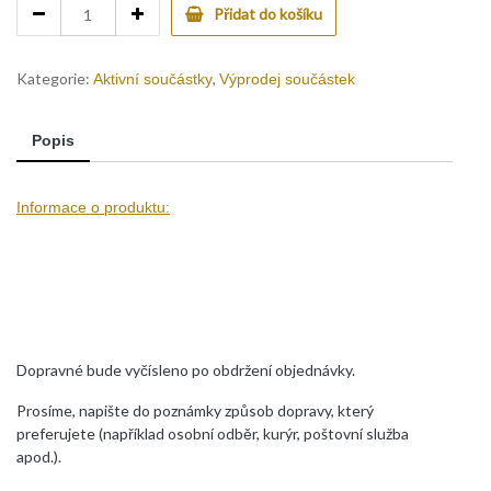
Audio
Přidat do košíku
zesilovač
TDA
7385H
Kategorie:
,
Aktivní součástky
Výprodej součástek
quantity
Popis
Informace o produktu:
Dopravné bude vyčísleno po obdržení objednávky.
Prosíme, napište do poznámky způsob dopravy, který
preferujete (například osobní odběr, kurýr, poštovní služba
apod.).