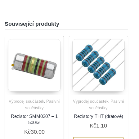
Související produkty
,
,
Výprodej součástek
Pasivní
Výprodej součástek
Pasivní
součástky
součástky
Rezistor SMM0207 – 1
Rezistory THT (drátové)
500ks
Kč
1.10
Kč
30.00