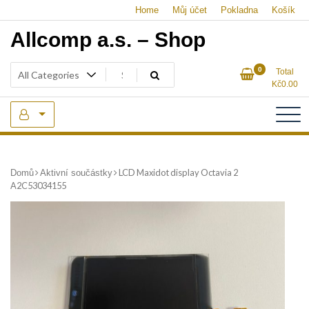
Skip
Home
Můj účet
Pokladna
Košík
to
Allcomp a.s. – Shop
content
0
Total
Kč
0.00
LCD Maxidot display Octavia 2
Domů
Aktivní součástky
A2C53034155