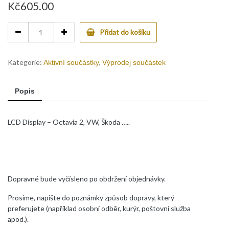
Kč
605.00
LCD
Přidat do košíku
Maxidot
display
Octavia
Kategorie:
,
Aktivní součástky
Výprodej součástek
2
A2C53034155
Popis
quantity
LCD Display – Octavia 2, VW, Škoda …..
Dopravné bude vyčísleno po obdržení objednávky.
Prosíme, napište do poznámky způsob dopravy, který
preferujete (například osobní odběr, kurýr, poštovní služba
apod.).