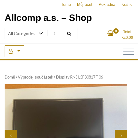
Skip
Home
Můj účet
Pokladna
Košík
to
Allcomp a.s. – Shop
content
0
Total
Kč
0.00
Display RNS L5F30817 T06
Domů
Výprodej součástek