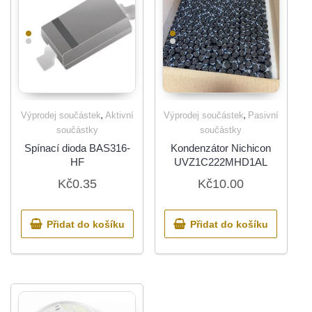
,
,
Výprodej součástek
Aktivní
Výprodej součástek
Pasivní
součástky
součástky
Spínací dioda BAS316-
Kondenzátor Nichicon
HF
UVZ1C222MHD1AL
Kč
0.35
Kč
10.00
Přidat do košíku
Přidat do košíku