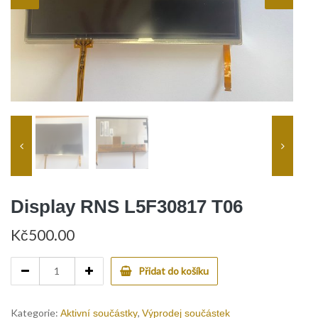
Display RNS L5F30817 T06
Kč
500.00
Display
Přidat do košíku
RNS
L5F30817
T06
Kategorie:
,
Aktivní součástky
Výprodej součástek