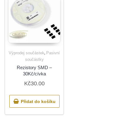
,
Výprodej součástek
Pasivní
součástky
Rezistory SMD –
30Kč/cívka
Kč
30.00
Přidat do košíku