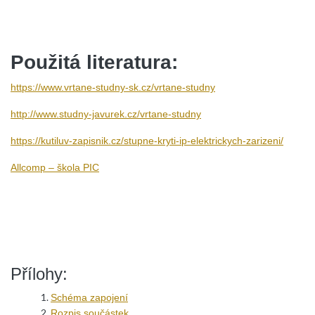
Použitá literatura:
https://www.vrtane-studny-sk.cz/vrtane-studny
http://www.studny-javurek.cz/vrtane-studny
https://kutiluv-zapisnik.cz/stupne-kryti-ip-elektrickych-zarizeni/
Allcomp – škola PIC
Přílohy:
Schéma zapojení
Rozpis součástek