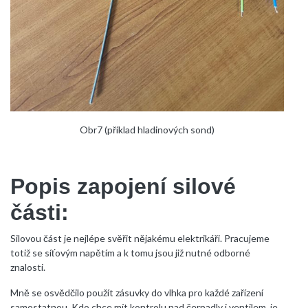
Obr7 (příklad hladinových sond)
Popis zapojení silové
části:
Silovou část je nejlépe svěřit nějakému elektrikáři. Pracujeme
totiž se síťovým napětím a k tomu jsou již nutné odborné
znalosti.
Mně se osvědčilo použít zásuvky do vlhka pro každé zařízení
samostatnou. Kdo chce mít kontrolu nad čerpadly i ventilem, je