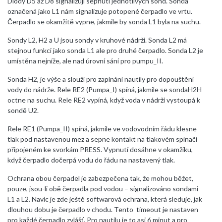
Diody D5 až D8 signalizují sepnutí jednotlivých sond. Sonda
označená jako L1 nám signalizuje potopené čerpadlo ve vrtu.
Čerpadlo se okamžitě vypne, jakmile by sonda L1 byla na suchu.
Sondy L2, H2 a U jsou sondy v kruhové nádrži. Sonda L2 má
stejnou funkci jako sonda L1 ale pro druhé čerpadlo. Sonda L2 je
umístěna nejníže, ale nad úrovní sání pro pumpu_II.
Sonda H2, je výše a slouží pro zapínání nautily pro dopouštění
vody do nádrže. Rele RE2 (Pumpa_I) spíná, jakmile se sondaH2H
octne na suchu. Rele RE2 vypíná, když voda v nádrži vystoupá k
sondě U2.
Rele RE1 (Pumpa_II) spíná, jakmile ve vodovodním řádu klesne
tlak pod nastavenou mez a sepne kontakt na tlakovém spínači
připojeném ke svorkám PRESS. Vypnutí dosáhne v okamžiku,
když čerpadlo dočerpá vodu do řádu na nastavený tlak.
Ochrana obou čerpadel je zabezpečena tak, že mohou běžet,
pouze, jsou-li obě čerpadla pod vodou – signalizováno sondami
L1 a L2. Navíc je zde ještě softwarová ochrana, která sleduje, jak
dlouhou dobu je čerpadlo v chodu. Tento timeout je nastaven
pro každé čerpadlo zvlášť. Pro nautilu je to asi 6 minut a pro