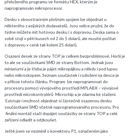
přeloženého programu ve formátu HEX, kterým je
naprogramován mikroprocesor.
Desku s oboustranným plošným spojem lze objednat u
některého z asijských dodavatelů. Jsou velice pružní, že do
týdne můžete mít hotovou desku i s dopravou. Deska sama o
sobě stojí v pěti kusech od 2 do 5 dolarů, ale musíte počítat
s dopravou v ceně tak kolem 25 dolarů.
Osazení desek ze strany TOP je celkem bezproblémové. Horší je
to ale se součástkami SMD ze strany Bottom. Jednak jsou
miniaturní a je třeba je pájet mikropájkou a někdy i pod lupou
nebo mikroskopem. Seznam součástek i rozložení na desce je
v příloze tohoto článku. Program lze naprogramovat do
procesoru pomocí vývojového prostředí MPLABX – vývojové
prostředí microkontrolérů Microchip a je zdarma ke stažení.
Existuje i možnost objednat si částečně osazenou desku
součástkami SMD včetně naprogramovaného procesoru. Pro
finální montáž stačí dopájet součástky ze strany TOP a celé
zařízení odladit a odzkoušet.
Ještě jsem se nezmínil o konektoru P1, označeném jako