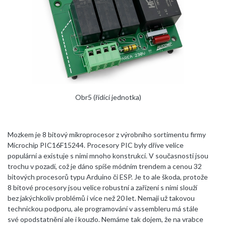
Obr5 (řídící jednotka)
Mozkem je 8 bitový mikroprocesor z výrobního sortimentu firmy
Microchip PIC16F15244. Procesory PIC byly dříve velice
populární a existuje s nimi mnoho konstrukcí. V současnosti jsou
trochu v pozadí, což je dáno spíše módním trendem a cenou 32
bitových procesorů typu Arduino či ESP. Je to ale škoda, protože
8 bitové procesory jsou velice robustní a zařízení s nimi slouží
bez jakýchkoliv problémů i více než 20 let. Nemají už takovou
technickou podporu, ale programování v assembleru má stále
své opodstatnění ale i kouzlo. Nemáme tak dojem, že na vrabce