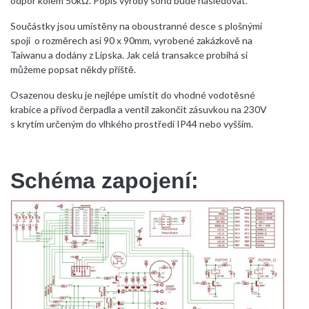
odpor kolem 50kΩ. Popis výroby sond bude následovat.
Součástky jsou umístěny na oboustranné desce s plošnými
spoji o rozměrech asi 90 x 90mm, vyrobené zakázkově na
Taiwanu a dodány z Lipska. Jak celá transakce probíhá si
můžeme popsat někdy příště.
Osazenou desku je nejlépe umístit do vhodné vodotěsné
krabice a přívod čerpadla a ventil zakončit zásuvkou na 230V
s krytím určeným do vlhkého prostředí IP44 nebo vyšším.
Schéma zapojení: