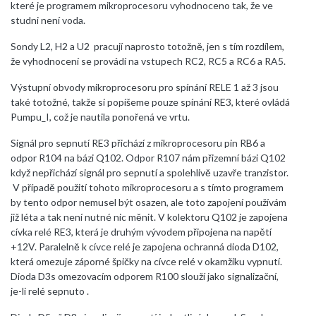
které je programem mikroprocesoru vyhodnoceno tak, že ve
studni není voda.
Sondy L2, H2 a U2 pracují naprosto totožně, jen s tím rozdílem,
že vyhodnocení se provádí na vstupech RC2, RC5 a RC6 a RA5.
Výstupní obvody mikroprocesoru pro spínání RELE 1 až 3 jsou
také totožné, takže si popíšeme pouze spínání RE3, které ovládá
Pumpu_I, což je nautila ponořená ve vrtu.
Signál pro sepnutí RE3 přichází z mikroprocesoru pin RB6 a
odpor R104 na bázi Q102. Odpor R107 nám přizemní bázi Q102
když nepřichází signál pro sepnutí a spolehlivě uzavře tranzistor.
V případě použití tohoto mikroprocesoru a s tímto programem
by tento odpor nemusel být osazen, ale toto zapojení používám
již léta a tak není nutné nic měnit. V kolektoru Q102 je zapojena
cívka relé RE3, která je druhým vývodem připojena na napětí
+12V. Paralelně k cívce relé je zapojena ochranná dioda D102,
která omezuje záporné špičky na cívce relé v okamžiku vypnutí.
Dioda D3s omezovacím odporem R100 slouží jako signalizační,
je-li relé sepnuto .