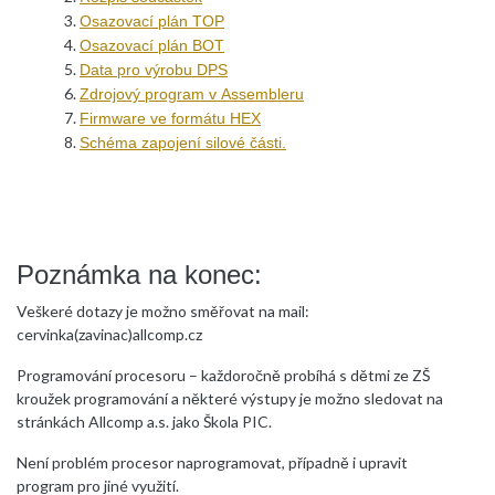
Osazovací plán TOP
Osazovací plán BOT
Data pro výrobu DPS
Zdrojový program v Assembleru
Firmware ve formátu HEX
Schéma zapojení silové části.
Poznámka na konec:
Veškeré dotazy je možno směřovat na mail:
cervinka(zavinac)allcomp.cz
Programování procesoru – každoročně probíhá s dětmi ze ZŠ
kroužek programování a některé výstupy je možno sledovat na
stránkách Allcomp a.s. jako Škola PIC.
Není problém procesor naprogramovat, případně i upravit
program pro jiné využití.