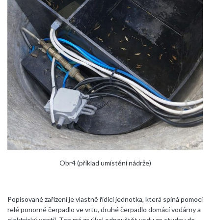
Obr4 (příklad umístění nádrže)
Popisované zařízení je vlastně řídicí jednotka, která spíná pomocí
relé ponorné čerpadlo ve vrtu, druhé čerpadlo domácí vodárny a
elektrický ventil. Ten má za úkol odpouštět vodu ze studny do