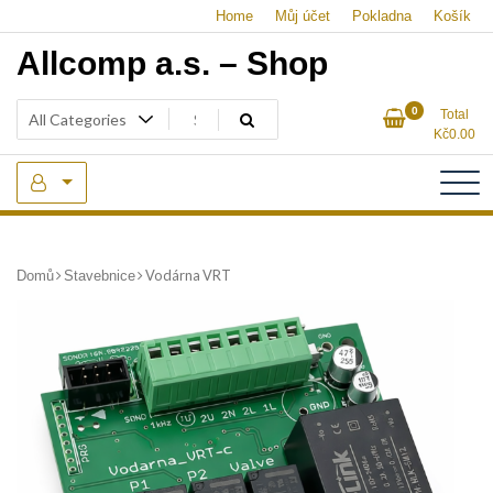
Skip
Home
Můj účet
Pokladna
Košík
to
Allcomp a.s. – Shop
content
0
Total
Kč
0.00
Vodárna VRT
Domů
Stavebnice