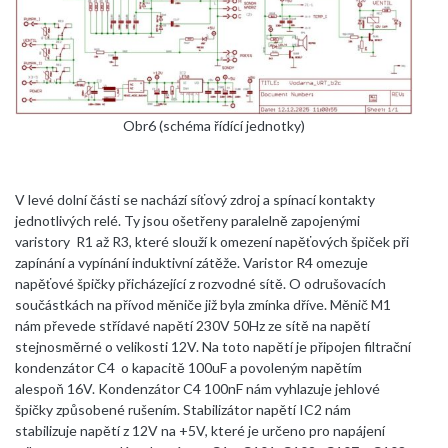
Obr6 (schéma řídící jednotky)
V levé dolní části se nachází síťový zdroj a spínací kontakty
jednotlivých relé. Ty jsou ošetřeny paralelně zapojenými
varistory R1 až R3, které slouží k omezení napěťových špiček při
zapínání a vypínání induktivní zátěže. Varistor R4 omezuje
napěťové špičky přicházející z rozvodné sítě. O odrušovacích
součástkách na přívod měniče již byla zmínka dříve. Měnič M1
nám převede střídavé napětí 230V 50Hz ze sítě na napětí
stejnosměrné o velikosti 12V. Na toto napětí je připojen filtrační
kondenzátor C4 o kapacitě 100uF a povoleným napětím
alespoň 16V. Kondenzátor C4 100nF nám vyhlazuje jehlové
špičky způsobené rušením. Stabilizátor napětí IC2 nám
stabilizuje napětí z 12V na +5V, které je určeno pro napájení