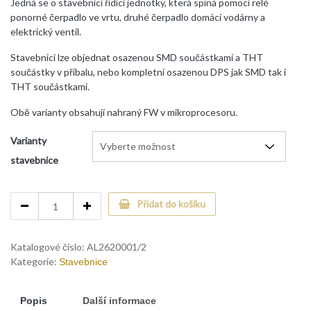
Jedná se o stavebnici řídící jednotky, která spíná pomocí relé
ponorné čerpadlo ve vrtu, druhé čerpadlo domácí vodárny a
elektrický ventil.
Stavebnici lze objednat osazenou SMD součástkami a THT
součástky v příbalu, nebo kompletní osazenou DPS jak SMD tak i
THT součástkami.
Obě varianty obsahují nahraný FW v mikroprocesoru.
Varianty
stavebnice
Vodárna
Přidat do košíku
VRT
quantity
Katalogové číslo:
AL2620001/2
Kategorie:
Stavebnice
Popis
Další informace