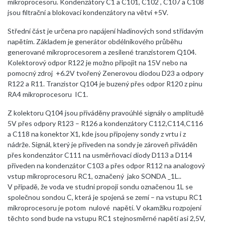
mikroprocesoru. Kondenzátory C1 a C101, C102 , C107 a C108
jsou filtrační a blokovací kondenzátory na větvi +5V.
Střední část je určena pro napájení hladinových sond střídavým
napětím. Základem je generátor obdélníkového průběhu
generované mikroprocesorem a zesílené tranzistorem Q104.
Kolektorový odpor R122 je možno připojit na 15V nebo na
pomocný zdroj +6.2V tvořený Zenerovou diodou D23 a odpory
R122 a R11. Tranzistor Q104 je buzený přes odpor R120 z pinu
RA4 mikroprocesoru IC1.
Z kolektoru Q104 jsou přiváděny pravoúhlé signály o amplitudě
5V přes odpory R123 – R126 a kondenzátory C112,C114,C116
a C118 na konektor X1, kde jsou připojeny sondy z vrtu i z
nádrže. Signál, který je přiveden na sondy je zároveň přiváděn
přes kondenzátor C111 na usměrňovací diody D113 a D114
přiveden na kondenzátor C103 a přes odpor R112 na analogový
vstup mikroprocesoru RC1, označený jako SONDA _1L..
V případě, že voda ve studni propojí sondu označenou 1L se
společnou sondou C, která je spojená se zemí – na vstupu RC1
mikroprocesoru je potom nulové napětí. V okamžiku rozpojení
těchto sond bude na vstupu RC1 stejnosměrné napětí asi 2,5V,