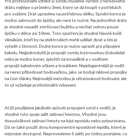
Pro profesionální vzhled si sondu můžeme vyrobit z nerezového
drátu nejlépe o průměru 3mm, který se dá koupit v potřebách
pro svážení. Drát upravíme na potřebnou délku. Spodní konce je
možno zabrousit do špičky, ale není to nutné. Na jednotlivé dráty
je vhodné nasadit smršťovací bužírku a nechat volnou pouze
špičku v délce asi 10mm. Toto opatření je vhodné hlavně kvůli
slimákům, kteří by na elektrodách mohli udělat zkrat a tím je
vyřadit z činnosti. Druhé konce je nutno upravit pro připojení
kabelu. Nejjednodušší je propojit sondu lustrsvorkou (čokoláda)
nebo je možno konec zploštit na kovadlině a s vodičem
propojit kabelovým očkem a šroubkem. Nejelegantnější je vodič
na nerez přibodovat bodovačkou, jako se bodují niklové propojky
na Lion články. Nejnovější metodou je ultrazvukové bodování, ale
to už vyžaduje profesionální vybavení.
Ať již použijeme jakýkoliv způsob propojení sond s vodiči, je
vhodné tyto spoje zalít zalévací hmotou. Vhodné jsou
dvousložkové zalévací hmoty na bázi epoxidu nebo polyuretanu.
Dá se také použít dvou komponentní epoxidové lepidlo, které je
nejsnáze dostupné. Neprovedeme-li zalití, po týdnu poznáme, co