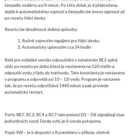
čerpadlo vodárny asi 8 minut. Po této době, je-li překročena,
dojde k automatickému vypnutí a čerpadlo lze znovu zapnout až
po resetu řídicí desky.
Resetu lze dosáhnout dvěma způsoby:
Ručně vypnutím napájení pro řídicí desku
Automaticky uplynutím cca 24 hodin
Relé pro ovládání ventilu odpouštění s označením RE2 spíná
vždy po resetu po dobu která je nastavena na 120 vteřin a
odpouští vodu z řádu do trativodu. Tato konstanta je nastavena
v programu a odpovídá asi 10 – 12l vody. Program je nastaven
tak, že po resetu odpočítává 1440 minut a pak provede
automatický restart.
Porty RB7, RC3, RC4 a RC7 nám pomocí D5 – D8 signalizují stav
jednotlivých sond. Dioda svítí, je-li sonda potopena.
Popis SW – je k dispozici v Assembleru v příloze, včetně