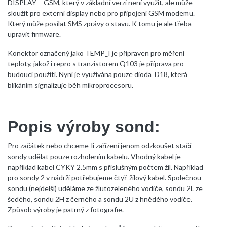
DISPLAY – GSM, který v základní verzi není využit, ale může
sloužit pro externí display nebo pro připojení GSM modemu.
Který může posílat SMS zprávy o stavu. K tomu je ale třeba
upravit firmware.
Konektor označený jako TEMP_I je připraven pro měření
teploty, jakož i repro s tranzistorem Q103 je příprava pro
budoucí použití. Nyní je využívána pouze dioda D18, která
blikáním signalizuje běh mikroprocesoru.
Popis výroby sond:
Pro začátek nebo chceme-li zařízení jenom odzkoušet stačí
sondy udělat pouze rozholením kabelu. Vhodný kabel je
například kabel CYKY 2.5mm s příslušným počtem žil. Například
pro sondy 2 v nádrži potřebujeme čtyř-žilový kabel. Společnou
sondu (nejdelší) uděláme ze žlutozeleného vodiče, sondu 2L ze
šedého, sondu 2H z černého a sondu 2U z hnědého vodiče.
Způsob výroby je patrný z fotografie.