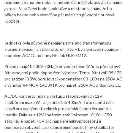
nejdeme s kanonem nebo i mnohem účinnější zbraní. Za to máme
jistotu, že zařízení bude spolehlivé a nestane se nám, že ho
někdo hekne nebo skončí po pár měsících původní cloudové
úložiště.
Jednotka byla původně napájena z malého transformátoru
s usměrňovačem a stabilizátorem, který byl nahrazen napájecím
modulem AC/DC od firmy Hi-Link HLK-5M12.
Přívod o napětí 230V 50Hz je přiveden flexo šňůrou přes síťový
filtr zapojený podle doporučení výrobce. Tento filtr tvoří R5 47R
pro zatížení 0.5W, odrušovací kondenzátor C3-100n na 250V AC
a varistor R4 MOV-14D391K pro napětí 250V AC a tlumivka L1.
AC/DC konvertor má na výstupu stabilizovaných 12V
s odběrem max 5W , to je přibližně 400mA. Toto napětí nám
slouží pro napájení tří relátek pro ovládání obou čerpadel a
ventilu. Dále se z 12V lineárním stabilizátorem IC101-LE50
stabilizuje napětí +5V pro napájení mikroprocesoru a
pomocných obvodů. Lze samozřejmě použít i jiný stabilizátor