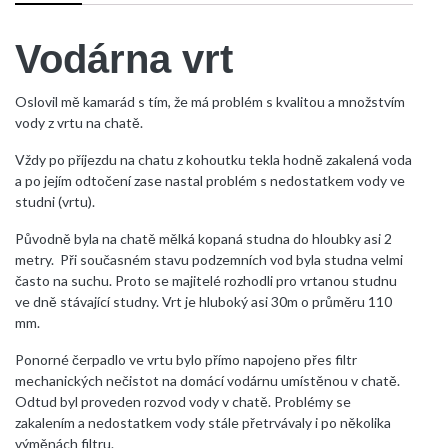
Vodárna vrt
Oslovil mě kamarád s tím, že má problém s kvalitou a množstvím
vody z vrtu na chatě.
Vždy po příjezdu na chatu z kohoutku tekla hodně zakalená voda
a po jejím odtočení zase nastal problém s nedostatkem vody ve
studni (vrtu).
Původně byla na chatě mělká kopaná studna do hloubky asi 2
metry. Při současném stavu podzemních vod byla studna velmi
často na suchu. Proto se majitelé rozhodli pro vrtanou studnu
ve dně stávající studny. Vrt je hluboký asi 30m o průměru 110
mm.
Ponorné čerpadlo ve vrtu bylo přímo napojeno přes filtr
mechanických nečistot na domácí vodárnu umístěnou v chatě.
Odtud byl proveden rozvod vody v chatě. Problémy se
zakalením a nedostatkem vody stále přetrvávaly i po několika
výměnách filtru.