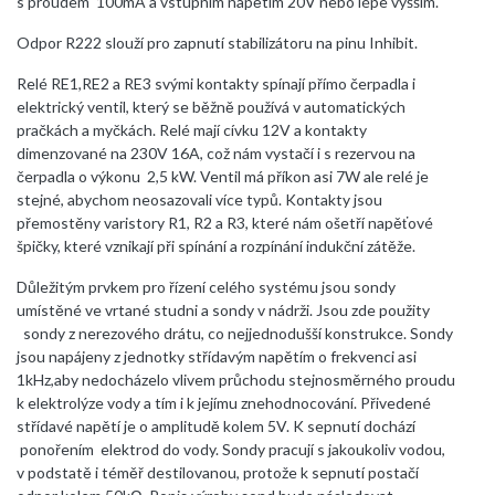
s proudem 100mA a vstupním napětím 20V nebo lépe vyšším.
Odpor R222 slouží pro zapnutí stabilizátoru na pinu Inhibit.
Relé RE1,RE2 a RE3 svými kontakty spínají přímo čerpadla i
elektrický ventil, který se běžně používá v automatických
pračkách a myčkách. Relé mají cívku 12V a kontakty
dimenzované na 230V 16A, což nám vystačí i s rezervou na
čerpadla o výkonu 2,5 kW. Ventil má příkon asi 7W ale relé je
stejné, abychom neosazovali více typů. Kontakty jsou
přemostěny varistory R1, R2 a R3, které nám ošetří napěťové
špičky, které vznikají při spínání a rozpínání indukční zátěže.
Důležitým prvkem pro řízení celého systému jsou sondy
umístěné ve vrtané studni a sondy v nádrži. Jsou zde použity
sondy z nerezového drátu, co nejjednodušší konstrukce. Sondy
jsou napájeny z jednotky střídavým napětím o frekvenci asi
1kHz,aby nedocházelo vlivem průchodu stejnosměrného proudu
k elektrolýze vody a tím i k jejímu znehodnocování. Přivedené
střídavé napětí je o amplitudě kolem 5V. K sepnutí dochází
ponořením elektrod do vody. Sondy pracují s jakoukoliv vodou,
v podstatě i téměř destilovanou, protože k sepnutí postačí