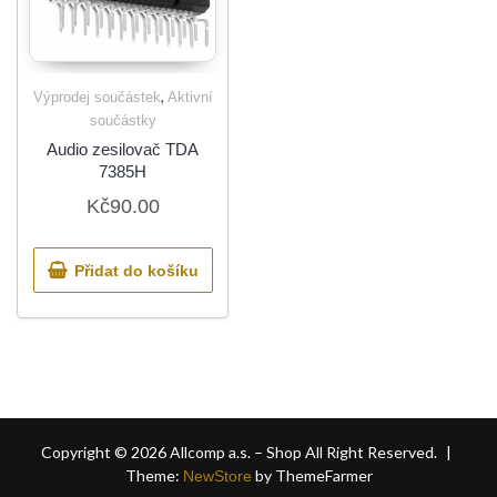
,
Výprodej součástek
Aktivní
součástky
Audio zesilovač TDA
7385H
Kč
90.00
Přidat do košíku
Copyright © 2026 Allcomp a.s. – Shop All Right Reserved.
|
Theme:
by ThemeFarmer
NewStore