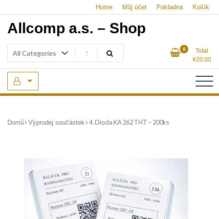
Skip
Home
Můj účet
Pokladna
Košík
to
Allcomp a.s. – Shop
content
0
Total
Kč
0.00
4. Dioda KA 262 THT – 200ks
Domů
Výprodej součástek