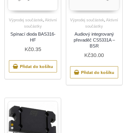
,
,
Výprodej součástek
Aktivní
Výprodej součástek
Aktivní
součástky
součástky
Spínací dioda BAS316-
Audiový integrovaný
HF
převaděč CS5331A –
BSR
Kč
0.35
Kč
30.00
Přidat do košíku
Přidat do košíku