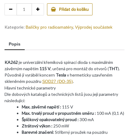
4.
Přidat do košíku
Dioda
KA
262
Kategorie:
,
Balíčky pro radioamatéry
Výprodej součástek
THT
-
Popis
200ks
quantity
KA262
je univerzální křemíková spínací dioda s maximálním
závěrným napětím
115 V
, určená pro montáž do otvorů (
THT
).
Původně ji vyráběl koncern
Tesla
v hermeticky uzavřeném
skleněném pouzdru
.
SOD27 (DO-35)
Hlavní technické parametry
Dle dobových katalogů a technických listů jsou její parametry
následující:
Max. závěrné napětí
:
115 V
Max. trvalý proud v propustném směru
:
100 mA (0,1 A)
Špičkový opakovatelný proud
:
300 mA
Ztrátový výkon
:
250 mW
Barevné značení:
Stříbrný proužek na pouzdru