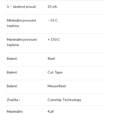
Ir – závěrný proud:
25 nA
Minimální provozní
– 55 C
teplota:
Maximální provozní
+ 150 C
teplota:
Balení:
Reel
Balení:
Cut Tape
Balení:
MouseReel
Značka :
Comchip Technology
Maximální
4 pF