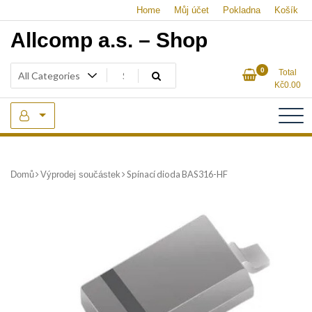
Skip
Home
Můj účet
Pokladna
Košík
to
Allcomp a.s. – Shop
content
0
Total
Kč
0.00
Spínací dioda BAS316-HF
Domů
Výprodej součástek