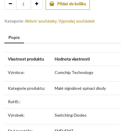
Spínací
Přidat do košíku
dioda
BAS316-
HF
Kategorie:
,
Aktivní součástky
Výprodej součástek
quantity
Popis
Vlastnost produktu
Hodnota vlastnosti
Výrobce:
Comchip Technology
Kategorie produktu:
Malé signálové spínací diody
RoHS::
Výrobek:
Switching Diodes
Styl montáže:
SMD/SMT