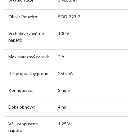
Obal / Pouzdro:
SOD-323-2
Vrcholové závěrné
100 V
napětí:
Max. nárazový proud:
2 A
If – propustný proud:
250 mA
Konfigurace:
Single
Doba obnovy:
4 ns
Vf – propustné
1.25 V
napětí: