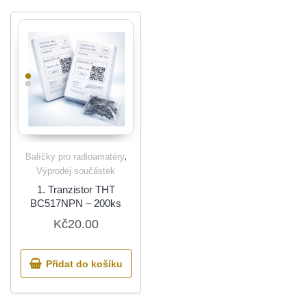
,
Balíčky pro radioamatéry
Výprodej součástek
1. Tranzistor THT
BC517NPN – 200ks
Kč
20.00
Přidat do košíku